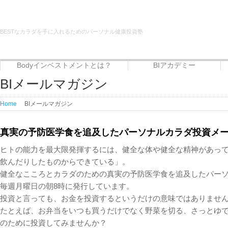
BESTなカラダを手に入れるためのパーソナル健康投資塾
Bodyインベストメントとは？
BIアカデミー
Bodyインベストメントとは？
代表者プロフィール
サービス
BIアカデミー
Beauty治癒倶楽部
フードエリート講座
BIメールマガジン
Home
BIメールマガジン
真実の予防医学食を追及したパーソナルカラダ投資メ
ヒトの能力を最大限発揮するには、健全な体や健全な精神があっ
飲んだりしたものからできている」。
健全なこころとカラダのための真実の予防医学食を追及したパー
毎週月曜日の朝8時に発行しています。
投資と言っても、お金を投資するというだけの意味ではありませ
たとえば、お弁当をいつも買うだけでなく野菜を切る、さっとゆ
のために投資してみませんか？