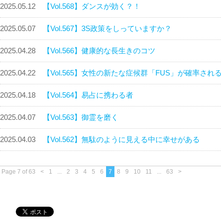
2025.05.12
【Vol.568】ダンスが効く？！
2025.05.07
【Vol.567】3S政策をしっていますか？
2025.04.28
【Vol.566】健康的な長生きのコツ
2025.04.22
【Vol.565】女性の新たな症候群「FUS」が確率され
2025.04.18
【Vol.564】易占に携わる者
2025.04.07
【Vol.563】御霊を磨く
2025.04.03
【Vol.562】無駄のように見える中に幸せがある
Page 7 of 63
<
1
...
2
3
4
5
6
7
8
9
10
11
...
63
>