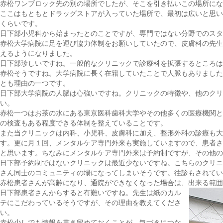
赤松
ワンブロック先の別の場所でしたが、そこを引き払いこの場所にな
ここはもともとドラッグストアが入っていた場所で、最初は広いと思い
くらいです。
日下部
小児科から始まったとのことですが、専門ではない分野でのスタ
赤松
大学病院に足を運び協力体制をお願いしていたので、皮膚科の先生
えるようになりました。
日下部
珍しいですね。一般的なクリニックで診療科を拡張するところは
赤松
そうですね。大学病院に長く在籍していたことで人脈もありました
とも理由の一つです。
日下部
大学病院の人脈は心強いですね。クリニックの特徴や、他のクリ
い。
赤松
一つはお茶の水にある東京医科歯科大学やその他多くの医療機関と
の検査もある程度できる体制を整えていることです。
また当クリニックは内科、小児科、皮膚科に加え、整形外科の診療も
す。更に月１回、メンタルケア専門外来も実施していますので、患者さ
と思います。ちなみにメンタルケア専門外来は予約制ですが、その他の
日下部
予約制ではないクリニックは最近少ないですね。こちらのクリニ
さん同士のコミュニティの場になってしまいそうです。往診もされてい
赤松
患者さんが高齢になり、通院ができなくなった場合は、出来る範囲
日下部
患者さんからすると有難いですね。先生は紙のカル
テにこだわっているそうですが、その理由を教えてくださ
い。
赤松
少しでも情報を書き留めておくことが、気づきにつな