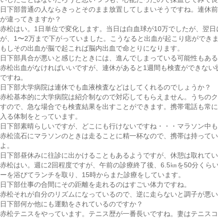
日下部
普通の人ならきっとそのまま放置してしまいそうですね。連休前
が違ってきますか？
赤松
はい。1日単位で変化します。当日は白血球が10万でしたが、翌日
が、1〜2万まで下がっていました。こうなると出血が起こり痣ができ
もしその出血が脳で起これば脳内出血で命とりになります。
日下部
具合が悪いと感じたときには、進んでしまっている可能性もある
赤松
出血がなければいいですが、連休があると1週間も検査ができない
ですね。
日下部
大学病院は連休でも血液検査などはしてくれるのでしょうか？
赤松
基本的に大学病院は紹介制なので対応してもらえません。うちのク
すので、急な場合でも検査結果を出すことができます。携帯電話も常に
入る体制をとっています。
日下部
素晴らしいですが、どこにも行けないですね・・・マラソン中も
赤松
流石にマラソンのときは走ることに精一杯なので、携帯は持ってい
よ。
日下部
昼休みに往診に出かけることもあるようですが、休憩は取れてい
赤松
はい。週に2回程度ですが、午前の診療終了後、6.5㎞を50分く
ーを浴びてランチを取り、15時からまた診療をしています。
日下部
仕事の合間にその距離を走れるのはすごい体力ですね。
赤松
それが自分のリズムになっているので、逆に走らないと調子が悪い
日下部
何か他にも運動をされているのですか？
赤松
テニスをやっています。テニス歴が一番長いですね。妻はテニスコ