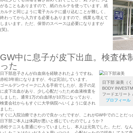
がることもありますので、紙のカルテを使っています。紙
カルテと同じように電子カルテに盛り込むことが難しく、
終わってから入力する必要もありますので、残業も増えて
しまいます。ただ、保管のスペースは必要になりますが
(笑)。
GW中に息子が皮下出血。検査体
った
日下部
息子さんが白血病を経験されたようですね。
赤松
3年前になりますが、今は完治しています。
日下部 淑美
（く
ゴールデンウイークに入る手前でしたが、息子の足
BODY INVES
に皮下出血があり、少し心配だったため血液検査を
フードエリート 
しました。通常1万の白血球が10万になっており、
プロフィール
検査会社からもすぐに大学病院へいくように促され
ました。
すぐに入院治療できたので良かったですが、これがGW中でのことだっ
日下部
ご本人は体調が悪いと感じていたのでしょうか？
赤松
テニスも普通にやっていましたし、本人は元気でした。ただ、なん
いしたことはないだろうと思いつつも、心配だったので採血してみて良