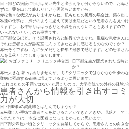
日下部
どの病院に行けば良い先生と出会えるか分からないので、お母さ
ずに、薬を出して終わりという医師もいますから。
赤松
色々な状況がありますからね。私もただの風邪の場合は、薬を出し
私達の仕事は、風邪のように思えて実は重症だという患者さんを見つけ
りますし、お年寄りははっきりと不調を言えないこともありますので、
いられないというのも事実です。
日下部
なるほど。そう説明されると納得できますね。重症な患者さんに
それは患者さんが診察室に入ってきたときに感じるものなのですか？
赤松
そうですね。なにか変だなと長年の経験で感じます。どの患者さん
んを見落としてしまう気がします。
日下部
先生が開業された当時と
か？
赤松
大きな違いはありませんが、街のクリニックではなかなか出会わな
難病に罹患する確率は増えているように思います。
“これはただの不調ではない”と思えたのは、大学病院での外科の経験が
患者さんから情報を引き出すコミ
力が大切
日下部
医師の醍醐味とはなんでしょうか？
赤松
難しい手術で患者さんを助けることができたときや、見落としてし
られたときは、本当に医者になってよかったと思います。
日下部
外科医の頃とクリニックを開業してからで、患者さんとの向き合