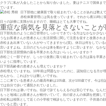
クラブに私が入会したことから知り合いました。妻はテニスで国体まで
ています。
日下部
他に健康面で取り組まれていることがあれば教え
赤松
体重管理には気を使っています。それから夜11時に
日々の診療に支障が出ますので、睡眠はとても大事ですね。
重症な病気を見落とさないことが
日下部
先生のように自己管理がしっかりできている方はなかなか少ない
うなお医者さんが患者さんに生活習慣に関して注意を促すと改善されま
赤松
まあ出来ていない人がやってきますから(笑)。休日は何をしてい
言いますよね。土日のどちらかは体を動かすように言いますが、なか
日下部
生活習慣病の薬を卒業される方はいらっしゃいますか？
赤松
ごく一部ですが、しっかり改善に取り組まれている方は薬を卒業さ
いように指導しています。
日下部
高齢者の患者さんも増えていますか？
赤松
増えていますね。10年前は問題なかったのに、認知症になる方が
せんから、こればかりは難しいですね。
ここに来ている患者さんの最高年齢は105歳、次が100歳です。今は往診
では自分で歩いて通院されていました。
日下部
それは凄いですね。往診で診てもらえるのは安心ですね。なんだ
もっと地域にお医者さんが根付いていて、街の皆さんの体調を把握して
赤松
私は校医として近くの小学校で検診もしていますので、子供達の顔
ていると思います。