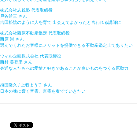
株式会社志践塾 代表取締役
戸谷益三
さん
吉田松陰のように人を育て 出会えてよかったと言われる講師に
株式会社西原不動産鑑定 代表取締役
西原 崇
さん
選んでくれたお客様にメリットを提供できる不動産鑑定士でありたい
ウィル企画株式会社 代表取締役
西村 美登里
さん
身近な人たちへの愛情と好きであることが良いものをつくる原動力
須田隆久 / 上籔よう子
さん
日本の魂に響く音霊、言霊を奏でていきたい