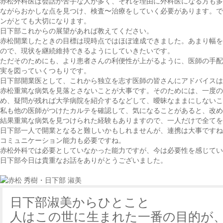
赤松
外科医は会話が苦手な人が多く、それを理由に外科医になる方も多
ながらおかしな点を見つけ、検査〜治療をしていく必要があります。で
ンがとても大切になります。
日下部
これからの展望があれば教えてください。
赤松
開業したときの目標は現時点ではほぼ達成できました。あまり幅を
ので、現状を継続維持できるようにしていきたいです。
ただそのためにも、より患者さんの利便性が上がるように、医師の手配
実を図っていくつもりです。
日下部
開業医として、これから独立を志す医師の皆さんにアドバイスは
赤松
重篤な病気を見落とさないことが大事です。そのためには、一度の
め、疑問が残れば大学病院を紹介するなどして、曖昧なままにしないこ
私も他の医師がつけたカルテを確認して、気になることがあると、改め
結果重篤な病気を見つけられた経験もありますので、一人だけで全てを
日下部
一人で開業となると難しいかもしれませんが、連携は大事ですね
コミュニケーション能力も必要ですね。
赤松
外科では必要としていなかった能力ですが、今は必要性を感じてい
日下部
今日は貴重なお話をありがとうございました。
日下部淑美からひとこと
人はこの世に生まれた一番の目的が、