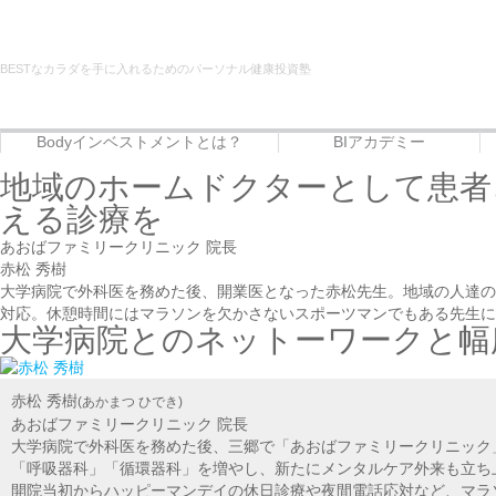
BESTなカラダを手に入れるためのパーソナル健康投資塾
Bodyインベストメントとは？
BIアカデミー
Bodyインベストメントとは？
代表者プロフィール
サービス
BIアカデミー
Beauty治癒倶楽部
フードエリート講座
地域のホームドクターとして患者
える診療を
あおばファミリークリニック 院長
赤松 秀樹
大学病院で外科医を務めた後、開業医となった赤松先生。地域の人達の
対応。休憩時間にはマラソンを欠かさないスポーツマンでもある先生に
大学病院とのネットーワークと幅
赤松 秀樹
(あかまつ ひでき)
あおばファミリークリニック 院長
大学病院で外科医を務めた後、三郷で「あおばファミリークリニック」
「呼吸器科」「循環器科」を増やし、新たにメンタルケア外来も立ち
開院当初からハッピーマンデイの休日診療や夜間電話応対など、マラ