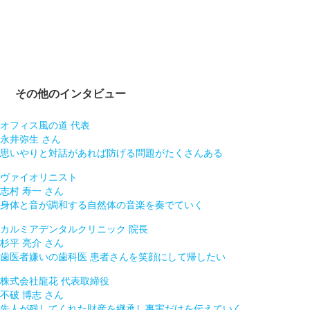
その他のインタビュー
オフィス風の道 代表
永井弥生
さん
思いやりと対話があれば防げる問題がたくさんある
ヴァイオリニスト
志村 寿一
さん
身体と音が調和する自然体の音楽を奏でていく
カルミアデンタルクリニック 院長
杉平 亮介
さん
歯医者嫌いの歯科医 患者さんを笑顔にして帰したい
株式会社龍花 代表取締役
不破 博志
さん
先人が残してくれた財産を継承し事実だけを伝えていく