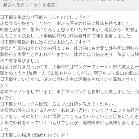
愛されるクリニックを運営。
日下部
先生はなぜ医師を志したのでしょうか？
赤松
読書が好きでしたので、本から医者の仕事に興味を持ちました。
動物も好きで、獣医になろうと思っていたのですが、両親から「動物よ
なることを決意し、大学病院時代は呼吸器外科で肺を担当しました。
日下部
呼吸器外科に進んだ理由はなんですか？
赤松
ただ薬を出すだけの内科よりも、体力的にも大変な外科医に興味を
脳外科が大変だと言われていますが、体力には自信があり、脳よりは肺
科の道を選びました。
山登りが好きだったので、大学時代はワンダーフォーゲル部の友人と一
確かめようと1週間一人で山籠もりをしながら、南アルプス全山を縦走
日下部
すごいですね。確かに赤松先生は運動をされている風貌ですが、
か？
赤松
マラソンをしています。東京マラソンにも参加し完走しました。完
げです。
日下部
クリニックを開院するまでの経緯を教えてください。
赤松
陰の仲人にあたる先生が「あおば小児科」というクリニックを経営
とになり、その前に一緒に運営してもらえないかというお話をいただき
大学で外科をやっていくつもりでしたが、地域医療にも興味がありまし
した。
日下部
この場所で始めたのですか？