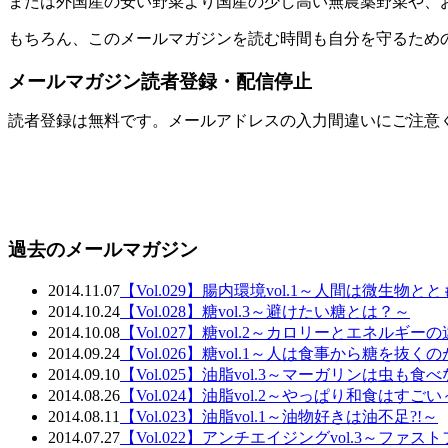
または外国産の安い野菜より国産の少し高い無農薬野菜や、
もちろん、このメールマガジンを読む時間も自分を守るため
メールマガジン読者登録・配信停止
読者登録は無料です。メールアドレスの入力間違いにご注意
過去のメールマガジン
2014.11.07
【Vol.029】腸内環境vol.1～人間は微生物
2014.10.24
【Vol.028】糖vol.3～避けたい糖とは？～
2014.10.08
【Vol.027】糖vol.2～カロリーとエネルギー
2014.09.24
【Vol.026】糖vol.1～人は食事から糖を抜
2014.09.10
【Vol.025】油脂vol.3～マーガリンは虫も
2014.08.26
【Vol.024】油脂vol.2～やっぱり和食はすごい
2014.08.11
【Vol.023】油脂vol.1～油物好きは油不足?!～
2014.07.27
【Vol.022】アンチエイジングvol.3～ファス