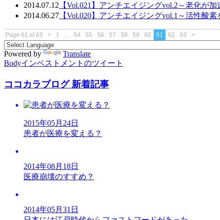
2014.07.12
【Vol.021】アンチエイジングvol.2～老化
2014.06.27
【Vol.020】アンチエイジングvol.1～活性酸
Page 61 of 63
<
1
...
54
55
56
57
58
59
60
61
62
63
>
Powered by
Translate
Bodyインベストメントのツイート
ココカラブログ 新着記事
2015年05月24日
患者が医療を変える？
2014年08月18日
医療崩壊のすすめ？
2014年05月31日
日本には江戸時代からファストフードがあった