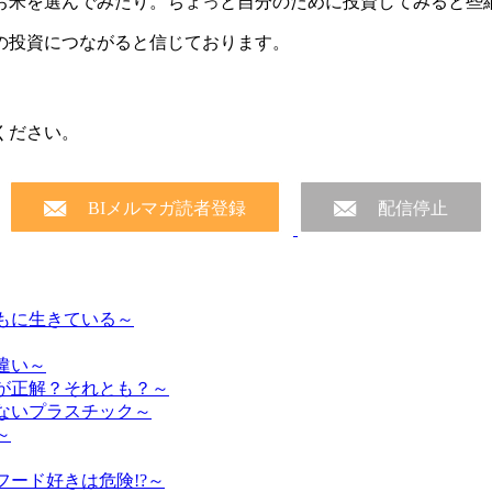
お米を選んでみたり。ちょっと自分のために投資してみると些
の投資につながると信じております。
ください。
mail
mail
BIメルマガ読者登録
配信停止
とともに生きている～
の違い～
くのが正解？それとも？～
食べないプラスチック～
～
トフード好きは危険!?～