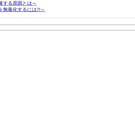
が加速する原因とは～
素を無毒化するには?!～