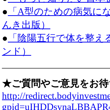
●
「A型のための病気に
んき出版）
●
「陰陽五行で体を整え
ンド）
———————————
★ご質問やご意見をお待
http://redirect.bodyinvestme
gpid=uIHDDsynaLBBAPR