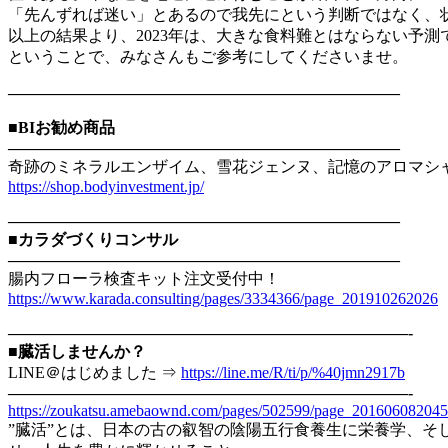
「先んずれば迷い」とあるので我先にという判断ではなく、
以上の結果より、2023年は、大きな食料難とはならない予測
ということで、みなさんもご参考にしてくださいませ。
————————————————————————–
■BIお勧め商品
————————————————————————–
奇跡のミネラルエンザイム、雪花ジェンヌ、記憶のアロマシ
https://shop.bodyinvestment.jp/
————————————————————————–
■カラダづくりコンサル
————————————————————————–
腸内フローラ検査キット注文受付中！
https://www.karada.consulting/pages/3334366/page_201910262026
—————————————————————————-
■臓活しませんか？
LINE＠はじめました ⇒
https://line.me/R/ti/p/%40jmn2917b
—————————————————————————-
https://zoukatsu.amebaownd.com/pages/502599/page_201606082045
”臓活”とは、日本の古の叡智の陰陽五行食養生に栄養学、