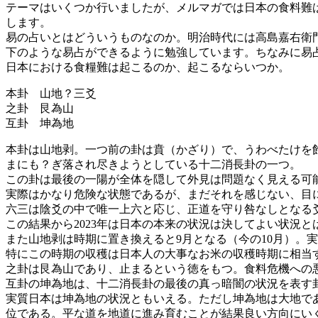
テーマはいくつか行いましたが、メルマガでは日本の食料難
します。
易の占いとはどういうものなのか。明治時代には高島嘉右衛
下のような易占ができるように勉強しています。ちなみに易
日本における食糧難は起こるのか、起こるならいつか。
本卦 山地？三爻
之卦 艮為山
互卦 坤為地
本卦は山地剥。一つ前の卦は賁（かざり）で、うわべたけを
まにも？ぎ落され尽きようとしている十二消長卦の一つ。
この卦は最後の一陽が全体を隠して外見は問題なく見える可
実際はかなり危険な状態であるが、まだそれを感じない、目
六三は陰爻の中で唯一上六と応じ、正道を守り咎なしとなる
この結果から2023年は日本の本来の状況は決してよい状況
また山地剥は時期に置き換えると9月となる（今の10月）。
特にこの時期の収穫は日本人の大事なお米の収穫時期に相当
之卦は艮為山であり、止まるという徳をもつ。食料危機への
互卦の坤為地は、十二消長卦の最後の真っ暗闇の状況を表す
実質日本は坤為地の状況ともいえる。ただし坤為地は大地で
位である。平な道を地道に進み育むことが結果良い方向にい