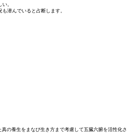
しい。
状況も潜んでいると占断します。
た真の養生をまなび生き方まで考慮して五臓六腑を活性化さ