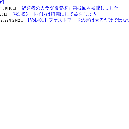
鈍牛
「経営者のカラダ投資術」第42回を掲載しました
8年8月10日
【Vol.455】トイレは綺麗にして蓋をしよう！
20日
【Vol.401】ファストフードの害は太るだけではな
2022年2月2日