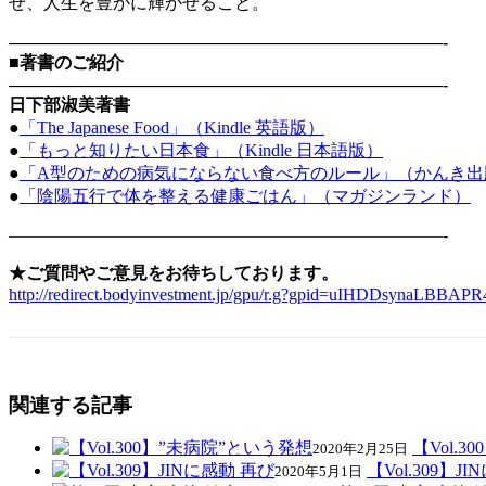
せ、人生を豊かに輝かせること。
—————————————————————————-
■著書のご紹介
—————————————————————————-
日下部淑美著書
●
「The Japanese Food」（Kindle 英語版）
●
「もっと知りたい日本食」（Kindle 日本語版）
●
「A型のための病気にならない食べ方のルール」（かんき出
●
「陰陽五行で体を整える健康ごはん」（マガジンランド）
—————————————————————————-
★ご質問やご意見をお待ちしております。
http://redirect.bodyinvestment.jp/gpu/r.g?gpid=uIHDDsynaLBBAPR
関連する記事
【Vol.
2020年2月25日
【Vol.309】J
2020年5月1日