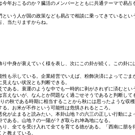
は今年おこるのか？臓活のメンバーとともに共通テーマで易占
門という人が国の政策なども易占で相談に乗ってきているとい
占、当たりますからね。
飾り中身が衰えていく様を表し、次にこの卦が続く。この卦に
能性も示している。企業経営でいえば、粉飾決済によってごま
に見えない状況とも判断できる。
爻である。衰運のような中でも一時的に剥がされずに済むとい
とは言えないが、なんとか問題なく過ごせそうであると判断して
実りの秋である時期に相当することから秋には思ったような収
する。お米が不作という可能性は危惧されるところ。
悪化が止まると読みたい。本卦山地？の六三の正しい行動によ
卦である。山地？の一陽が？ぎ取られ坤為地になる。
あり、全てを受け入れて全てを育てる徳がある。「西南に朋を
くと教えている。