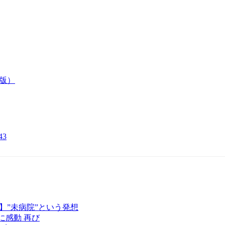
版）
43
300】”未病院”という発想
INに感動 再び