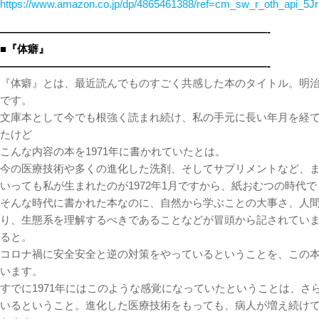
https://www.amazon.co.jp/dp/4865461388/ref=cm_sw_r_oth_api_
—————————————————————————-
■『体癖』
—————————————————————————-
『体癖』とは、最近読んでものすごく共感した本のタイトル。明治生
です。
文庫本として今でも根強く読まれ続け、私の手元に長い年月を経
たけど
こんな内容の本を1971年に書かれていたとは。
今の医療技術や多くの進化した洗剤、そしてサプリメントなど、
いっても私が生まれたのが1972年1月ですから、紙おむつの時代
そんな時代に書かれた本なのに、自然から学ぶことの大事さ、人
り、生態系を理解するべきであることなどが冒頭から記されてい
ると。
コロナ禍に安全安全と逆の対策をやっているということを、この
います。
すでに1971年にはこのような感覚になっていたということは、さ
いるということ。進化した医療技術をもっても、病人が増え続け