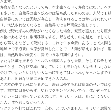
きます。
寿命が長くなったといっても、本来生きるべく寿命ではない。ヘ
も多いと。自然界は生き残るのは勝ち残ったもののみ。人間でも
自然界においては天敵が存在し、淘汰されることは常に行われて
り、淘汰されなくなると、自然界では自壊現象が生じます。
例えば野ねずみの天敵がいなくなった場合、繁殖が盛んになり巨
べ物のあるほうに集団移動をする。野を超え、山を越え、そして
から落ちるなどして死滅する。これは生物全般にあることで人間
地球上で不必要に医療が発展したことで、人類が増えすぎれば、
は、自然現象の天災や、昔でいう氷河期のように。
または猛威を振るうウイルスや細菌のような天敵、そして戦争も
争のとき、みな防空壕に逃げていくにも走れない人は辿りつけな
受けていないといけない人は当時生きてはいられなかったはずで
あふれ、困難な状況に適応できた人のみ。
この本の中でも死に至るのは、寿命以外であれば病気のせいでは
す。根本に目をやらず、やれワクチンだと騒いでも、体が鈍って
ちたい人ほど鈍っている人のはず。そういう人は、死にたくない
た人。体を鍛えなかった人。
ワクチンを打てばこれで一安心。とはいきません。そういう怠慢