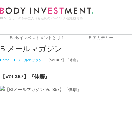
BESTなカラダを手に入れるためのパーソナル健康投資塾
Bodyインベストメントとは？
BIアカデミー
Bodyインベストメントとは？
代表者プロフィール
サービス
BIアカデミー
Beauty治癒倶楽部
フードエリート講座
BIメールマガジン
Home
BIメールマガジン
【Vol.367】『体癖』
【Vol.367】『体癖』