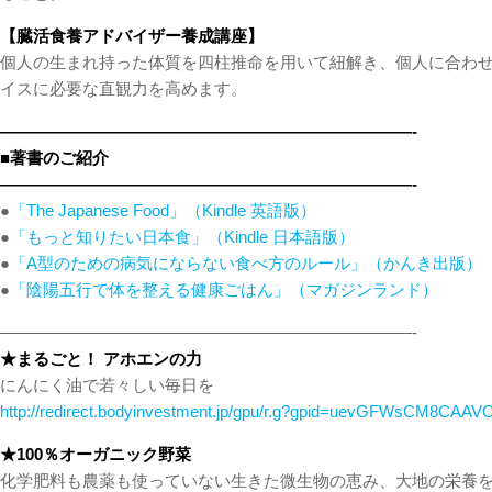
【臓活食養アドバイザー養成講座】
個人の生まれ持った体質を四柱推命を用いて紐解き、個人に合わ
イスに必要な直観力を高めます。
—————————————————————————-
■著書のご紹介
—————————————————————————-
●
「The Japanese Food」（Kindle 英語版）
●
「もっと知りたい日本食」（Kindle 日本語版）
●
「A型のための病気にならない食べ方のルール」（かんき出版）
●
「陰陽五行で体を整える健康ごはん」（マガジンランド）
—————————————————————————-
★まるごと！ アホエンの力
にんにく油で若々しい毎日を
http://redirect.bodyinvestment.jp/gpu/r.g?gpid=uevGFWsCM8CAAV
★100％オーガニック野菜
化学肥料も農薬も使っていない生きた微生物の恵み、大地の栄養