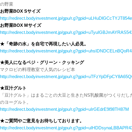
の野菜
お野菜BOX Sサイズ
http://redirect.bodyinvestment.jp/gpu/r.g?gpid=uLHuDlGCcTYJT854e
お野菜BOX Mサイズ
http://redirect.bodyinvestment.jp/gpu/r.g?gpid=uTyuIGBJmAYRAS54
★「奇跡の水」を自宅で再現したい人必見。
http://redirect.bodyinvestment.jp/gpu/r.g?gpid=uhsIDNDCELnBQoR4
★美人になるベジ・グリーン・クッキング
マクロビの料理教室で人気のレシピ本
http://redirect.bodyinvestment.jp/gpu/r.g?gpid=uTFzYpDFpCY8A65Q
★豆汁グルト
「豆汁グルト」はまるごとの大豆と生きたNS乳酸菌がつくりだし
のヨーグルト。
http://redirect.bodyinvestment.jp/gpu/r.g?gpid=uIrGEdrE9l98TH87M
★ご質問やご意見をお待ちしております。
http://redirect.bodyinvestment.jp/gpu/r.g?gpid=uIHDDsynaLBBAPR4