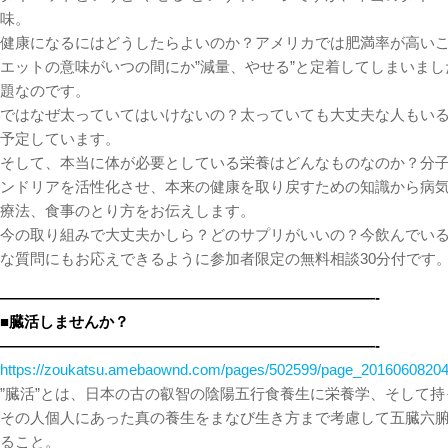
味。
健康になるにはどうしたらよいのか？アメリカでは肥満率が高い
エットの意味がいつの間にか”減量、やせる”と定着してしまいまし
題なのです。
ではなぜ太っていてはいけないの？太っていても大丈夫な人もい
予定しています。
そして、本当に体が必要としている栄養はどんなものなのか？分
ンドリアを活性化させ、本来の健康を取り戻すための知識から病
療法、食事のとり方をお伝えします。
今の取り組みで大丈夫かしら？どのサプリがいいの？今飲んでい
な質問にもお応えできるように参加者限定の無料相談30分付です
—————————————————————————-
■臓活しませんか？
—————————————————————————-
https://zoukatsu.amebaownd.com/pages/502599/page_2016060820
”臓活”とは、日本の古の叡智の陰陽五行食養生に栄養学、そして
その人個人にあった真の養生をまなび生き方まで考慮して五臓六
ること。