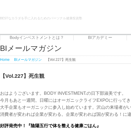
BESTなカラダを手に入れるためのパーソナル健康投資塾
Bodyインベストメントとは？
BIアカデミー
Bodyインベストメントとは？
代表者プロフィール
サービス
BIアカデミー
Beauty治癒倶楽部
フードエリート講座
BIメールマガジン
Home
BIメールマガジン
【Vol.227】死生観
【Vol.227】死生観
おはようございます。BODY INVESTMENT.の日下部淑美です。
今月もあと一週間。日曜にはオーガニックライフEXPOに行って
大手企業もオーガニックに参入し始めています。沢山の来場者が
消費者が変われば企業が変わる。企業が変われば国が変わる！に違
好評発売中！『陰陽五行で体を整える健康ごはん』