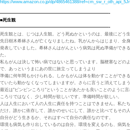
https://www.amazon.co.jp/dp/4865461388/ref=cm_sw_r_oth_api_
—————————————————————————-
■死生観
—————————————————————————-
死生観とは、じつは人生観。どう死ぬかというのは、最後にどう
先日樹木希林さんが亡くなりましたね。乳がんからはじまり、全身
発表していました。希林さんはがんという病気は死ぬ準備ができ
た。
私もがんは決して怖い病ではないと思っています。脳梗塞などの
で、あっというまにあの世に旅立ってしまうより
準備に何年間もかけられる。しかもがんは体を動かすことができ
ていたら動かなくなってしまいますが。さらに言うと消えてしま
最近は”ピンピンころり”ということがあたかも良いことのように
ころりではなく、少し時間が欲しいです。準備時間が欲しい。
人は人生において人の人生に責任を持つことはできません。私た
だけ。誰かに依存して、誰かのせいにして、誰かと比べてもその
自分がどう生きるか、それはすべて自分の責任なのです。
環境も病気も作り出しているのは自分。環境を変えるのも、病気