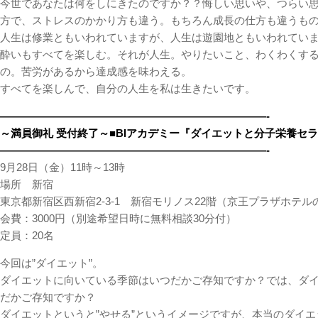
今世であなたは何をしにきたのですか？？悔しい思いや、つらい
方で、ストレスのかかり方も違う。もちろん成長の仕方も違うも
人生は修業ともいわれていますが、人生は遊園地ともいわれてい
酔いもすべてを楽しむ。それが人生。やりたいこと、わくわくす
の。苦労があるから達成感を味わえる。
すべてを楽しんで、自分の人生を私は生きたいです。
—————————————————————————-
～満員御礼 受付終了～■BIアカデミー『ダイエットと分子栄養セ
—————————————————————————-
9月28日（金）11時～13時
場所 新宿
東京都新宿区西新宿2-3-1 新宿モリノス22階（京王プラザホテル
会費：3000円（別途希望日時に無料相談30分付）
定員：20名
今回は”ダイエット”。
ダイエットに向いている季節はいつだかご存知ですか？では、ダ
だかご存知ですか？
ダイエットというと”やせる”というイメージですが、本当のダイエ