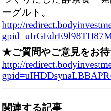
ーグルト。
http://redirect.bodyinvestme
gpid=uIrGEdrE9l98TH87
★ご質問やご意見をお待
http://redirect.bodyinvestme
gpid=uIHDDsynaLBBAPR
関連する記事