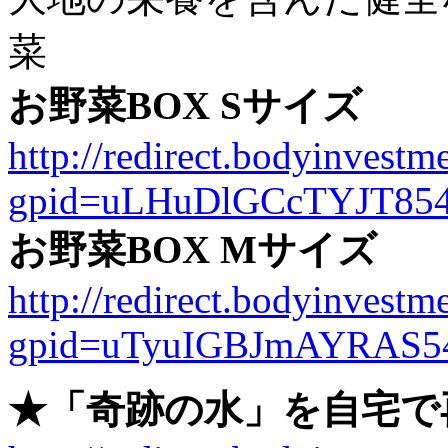
菜
お野菜BOX Sサイズ
http://redirect.bodyinvestme
gpid=uLHuDlGCcTYJT85
お野菜BOX Mサイズ
http://redirect.bodyinvestme
gpid=uTyuIGBJmAYRAS5
★「奇跡の水」を自宅で