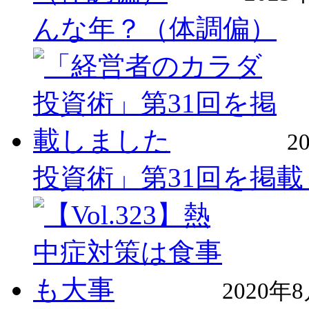
んな年？（体調偏）
2
投資術」第31回を掲
2020年