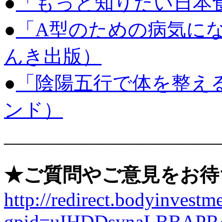
●
「もっと知りたい日本食」
●
「A型のための病気に
んき出版）
●
「陰陽五行で体を整え
ンド）
———————————
★ご質問やご意見をお待
http://redirect.bodyinvestme
gpid=uIHDDsynaLBBAPR