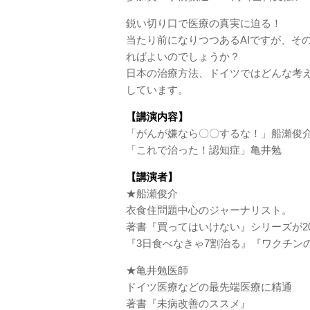
鋭い切り口で医療の真実に迫る！
当たり前になりつつあるAIですが、そ
ればよいのでしょうか？
日本の治療方法、ドイツではどんな考
しています。
【講演内容】
「がんが嫌なら〇〇するな！」船瀬俊
「これで治った！認知症」亀井勉
【講演者】
★船瀬俊介
衣食住問題中心のジャーナリスト。
著書『買ってはいけない』シリーズが2
『3日食べなきゃ7割治る』『ワクチン
★亀井勉医師
ドイツ医療などの最先端医療に精通
著書『未病改善のススメ』