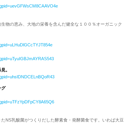
u/r.g?gpid=uevGFWsCM8CAAVO4e
微生物の恵み、大地の栄養を含んだ健全な１００％オーガニック
r.g?gpid=uLHuDlGCcTYJT854e
/r.g?gpid=uTyuIGBJmAYRAS543
必見。
/r.g?gpid=uhsIDNDCELnBQoR43
ング
/r.g?gpid=uTFzYpDFpCY8A65Q6
きたNS乳酸菌がつくりだした酵素食・発酵菌食です。いわば大豆