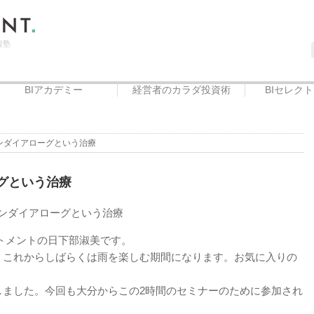
資塾
BIアカデミー
経営者のカラダ投資術
BIセレク
BIアカデミー
Beauty治癒倶楽部
フードエリート講座
ープンダイアローグという治療
ーグという治療
ストメントの日下部淑美です。
。これからしばらくは雨を楽しむ期間になります。お気に入りの
。
しました。今回も大分からこの2時間のセミナーのために参加され