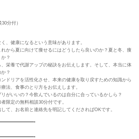
談30分付）
なく、健康になるという意味があります。
これから夏に向けて痩せるにはどうしたら良いのか？夏と冬、痩
うか？
ら、栄養で代謝アップの秘訣をお伝えします。そして、本当に体
のか？
コンドリアを活性化させ、本来の健康を取り戻すための知識から
養療法、食事のとり方をお伝えします。
プリがいいの？今飲んでいるのは自分に合っているかしら？
者限定の無料相談30分付です。
信して、お名前と連絡先を明記してくださればOKです。
———————-
———————-