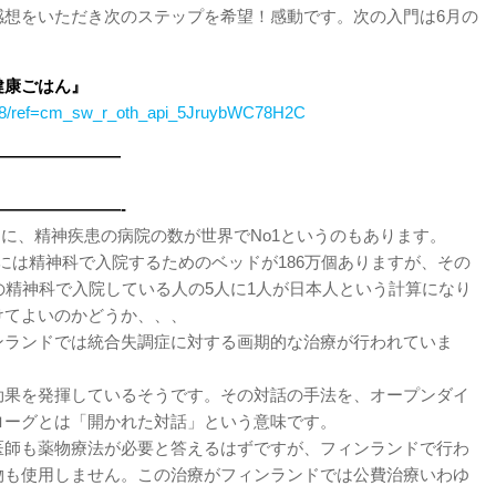
感想をいただき次のステップを希望！感動です。次の入門は6月の
健康ごはん』
388/ref=cm_sw_r_oth_api_5JruybWC78H2C
————————
———————-
中に、精神疾患の病院の数が世界でNo1というのもあります。
界には精神科で入院するためのベッドが186万個ありますが、その
の精神科で入院している人の5人に1人が日本人という計算になり
けてよいのかどうか、、、
ンランドでは統合失調症に対する画期的な治療が行われていま
効果を発揮しているそうです。その対話の手法を、オープンダイ
ローグとは「開かれた対話」という意味です。
医師も薬物療法が必要と答えるはずですが、フィンランドで行わ
物も使用しません。この治療がフィンランドでは公費治療いわゆ