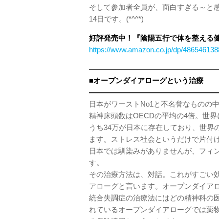
そして参加者全員が、面白すぎる～と
14日です。(*^^*)
好評発売中！『陰陽五行で体を整える
https://www.amazon.co.jp/dp/4865461
—————————————————
■オープンダイアローグという治療
——————————————————
日本がワーストNo1と不名誉なものの
精神床頭数はOECDの平均の4倍。世
うち34万が日本に存在しており、世界
ます。ストレス社会というだけで片付
日本では馴染みがありませんが、フィ
す。
その治療方法は、対話。これがすごい
アローグと言います。オープンダイア
統合失調症の治療法にはどの精神科の
れているオープンダイアローグでは薬