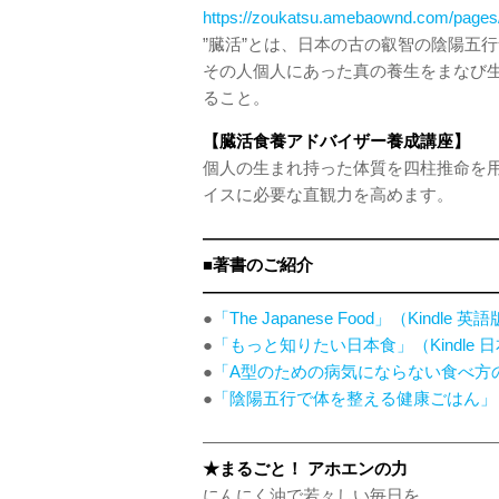
https://zoukatsu.amebaownd.com/page
”臓活”とは、日本の古の叡智の陰陽五
その人個人にあった真の養生をまなび
ること。
【臓活食養アドバイザー養成講座】
個人の生まれ持った体質を四柱推命を
イスに必要な直観力を高めます。
——————————————————
■著書のご紹介
——————————————————
●
「The Japanese Food」（Kindle 英
●
「もっと知りたい日本食」（Kindle 
●
「A型のための病気にならない食べ方
●
「陰陽五行で体を整える健康ごはん」
——————————————————
★まるごと！ アホエンの力
にんにく油で若々しい毎日を