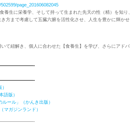
s/502599/page_201606082045
行食養生に栄養学、そして持って生まれた先天の性（精）を知り、
生き方まで考慮して五臓六腑を活性化させ、人生を豊かに輝かせ
用いて紐解き、個人に合わせた【食養生】を学び、さらにアドバ
———————-
———————-
語版）
日本語版）
のルール」（かんき出版）
（マガジンランド）
———————-