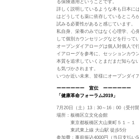
る保険適用ということです。
詳しく説明しているような本も日本に
はどうしても薬に依存しているところ
試みる必要性があると感じています。
私自身、栄養のみではなく心理学、心
して個別カウンセリングなどを行って
オープンダイアローグは個人対個人で
イアローグを参考に、セッションカウ
本質を追求していくとまだまだ知らな
も気づかされます。
いつか近い未来、皆様にオープンダイア
ーーーーーー 宣伝 ーーーーーー
「健康革命フォーラム2019」
7月20日（土）13：30～16：00（受付
場所：板橋区立文化会館
東京都板橋区大山東町５１－１
東武東上線 大山駅 徒歩5分
参加費：事前振込4000円（当日支払い5