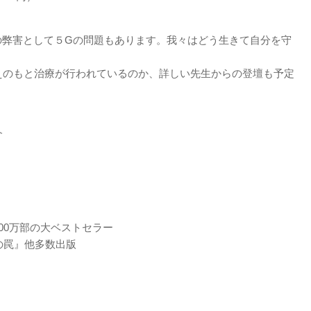
の弊害として５Gの問題もあります。我々はどう生きて自分を守
えのもと治療が行われているのか、詳しい先生からの登壇も予定
介
00万部の大ベストセラー
の罠』他多数出版