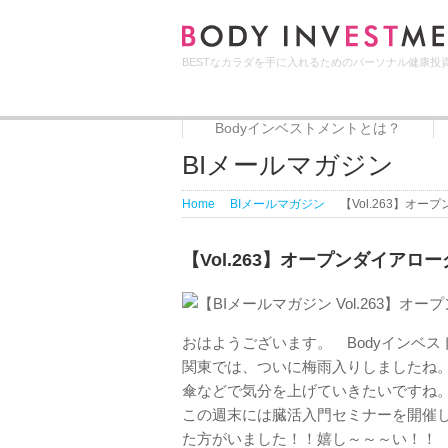
BESTなカラダを手に入れるためのパーソナル健康投
Bodyインベストメントとは？
Bodyインベストメントとは？
代表者プロフィール
サービス
BIメールマガジン
Home
BIメールマガジン
【Vol.263】オ
【Vol.263】オープンダイアロ
おはようございます。 Bodyインベ
関東では、ついに梅雨入りしましたね
傘などで気分を上げていきたいですね
この週末には臓活入門セミナーを開催
た方がいました！！嬉し～～～い！！