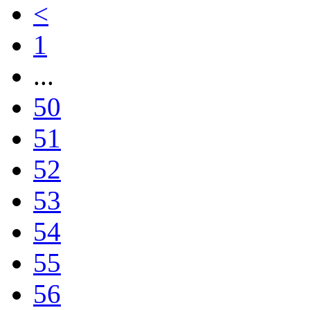
<
1
...
50
51
52
53
54
55
56