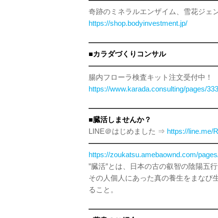
奇跡のミネラルエンザイム、雪花ジェ
https://shop.bodyinvestment.jp/
——————————————————
■カラダづくりコンサル
——————————————————
腸内フローラ検査キット注文受付中！
https://www.karada.consulting/pages/
——————————————————
■臓活しませんか？
LINE＠はじめました ⇒
https://line.me
——————————————————
https://zoukatsu.amebaownd.com/page
”臓活”とは、日本の古の叡智の陰陽五
その人個人にあった真の養生をまなび
ること。
——————————————————