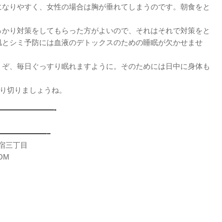
になりやすく、女性の場合は胸が垂れてしまうのです。朝食をと
。
っかり対策をしてもらった方がよいので、それはそれで対策をと
肌とシミ予防には血液のデトックスのための睡眠が欠かせませ
うぞ、毎日ぐっすり眠れますように。そのためには日中に身体も
乗り切りましょうね。
———————-
○
——————–
）新宿三丁目
OM