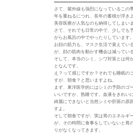
——————————————————
さて、紫外線も強烈になっているこの
年を重ねるにつれ、長年の蓄積が浮き上
美容医療が人気なのも納得してしまい
さて、それでも日常の中で、少しでも予
がらお風呂の中でやったりしています。
お顔の筋力も、マスク生活で衰えてい
が、顔の筋肉を動かす機会は減ってい
そして、本当のシミ、シワ対策とは何
となんです。
え？って感じですか？それでも睡眠の
すが、朝食？と思いますよね。
まず、東洋医学的にはシミの予防のゴー
いいですか、熟睡です。血液をきれい
綺麗にできないと当然シミや肝斑の原
すよ。
そして朝食ですが、実は胃のエネルギー
が、その時間に食事をしていないと胃
りがなくなってきます。