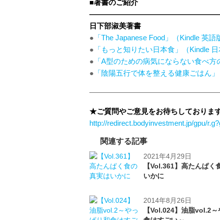
■著書のご紹介
——————————————————
日下部淑美著書
●
「The Japanese Food」（Kindle 英
●
「もっと知りたい日本食」（Kindle 
●
「A型のための病気にならない食べ方
●
「陰陽五行で体を整える健康ごはん」
——————————————————
★ご質問やご意見をお待ちしておりま
http://redirect.bodyinvestment.jp/gpu
関連する記事
2021年4月29日
【Vol.361】高たんぱ
いかに
2014年8月26日
【Vol.024】油脂vol.