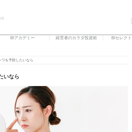
資塾
BIアカデミー
経営者のカラダ投資術
BIセレク
BIアカデミー
Beauty治癒倶楽部
フードエリート講座
ミ・シワを予防したいなら
したいなら