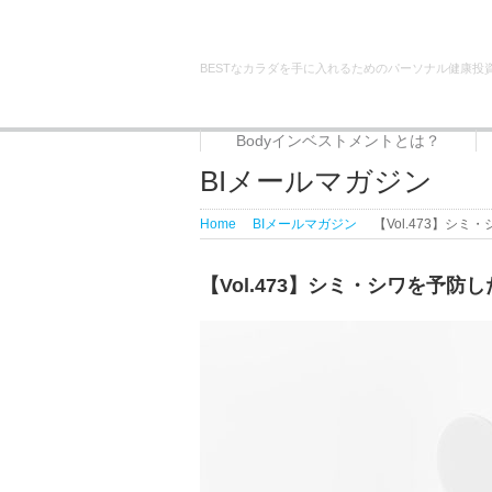
BESTなカラダを手に入れるためのパーソナル健康投
Bodyインベストメントとは？
Bodyインベストメントとは？
代表者プロフィール
サービス
BIメールマガジン
Home
BIメールマガジン
【Vol.473】シ
【Vol.473】シミ・シワを予防