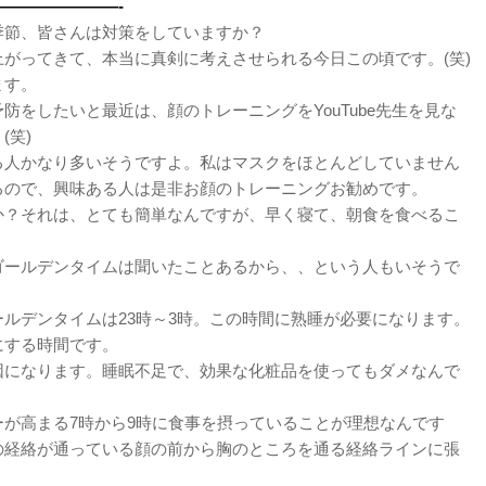
———————-
季節、皆さんは対策をしていますか？
がってきて、本当に真剣に考えさせられる今日この頃です。(笑)
ます。
防をしたいと最近は、顔のトレーニングをYouTube先生を見な
(笑)
る人かなり多いそうですよ。私はマスクをほとんどしていません
るので、興味ある人は是非お顔のトレーニングお勧めです。
か？それは、とても簡単なんですが、早く寝て、朝食を食べるこ
ゴールデンタイムは聞いたことあるから、、という人もいそうで
ルデンタイムは23時～3時。この時間に熟睡が必要になります。
にする時間です。
因になります。睡眠不足で、効果な化粧品を使ってもダメなんで
が高まる7時から9時に食事を摂っていることが理想なんです
の経絡が通っている顔の前から胸のところを通る経絡ラインに張