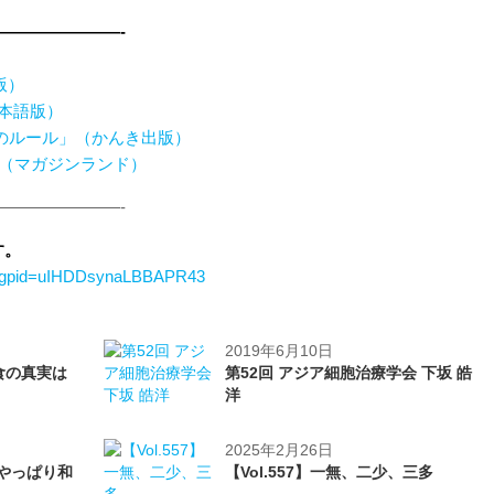
———————-
語版）
日本語版）
のルール」（かんき出版）
（マガジンランド）
———————-
す。
/r.g?gpid=uIHDDsynaLBBAPR43
2019年6月10日
く食の真実は
第52回 アジア細胞治療学会 下坂 皓
洋
2025年2月26日
2～やっぱり和
【Vol.557】一無、二少、三多