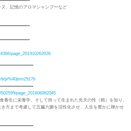
ンヌ、記憶のアロマシャンプーなど
——————–
——————–
3334366/page_201910262026
———————-
/R/ti/p/%40jmn2917b
———————-
s/502599/page_201606082045
行食養生に栄養学、そして持って生まれた先天の性（精）を知り、
生き方まで考慮して五臓六腑を活性化させ、人生を豊かに輝かせ
———————-