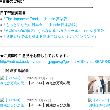
■著書のご紹介
—————————————————————————-
日下部淑美著書
●
「The Japanese Food」（Kindle 英語版）
●
「もっと知りたい日本食」（Kindle 日本語版）
●
「A型のための病気にならない食べ方のルール」（かんき出版）
●
「陰陽五行で体を整える健康ごはん」（マガジンランド）
—————————————————————————-
★ご質問やご意見をお待ちしております。
http://redirect.bodyinvestment.jp/gpu/r.g?gpid=uIHDDsynaLBBAPR4
関連する記事
2024年11月25日
【Vol.544】冷えは万病の元
2021年1月27日
【Vol.348】健康は自分次第