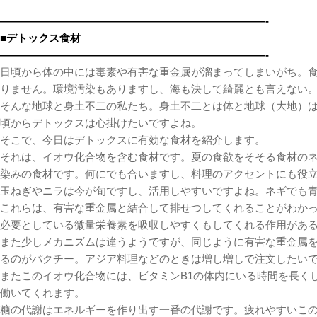
—————————————————————————-
■デトックス食材
—————————————————————————-
日頃から体の中には毒素や有害な重金属が溜まってしまいがち。
りません。環境汚染もありますし、海も決して綺麗とも言えない
そんな地球と身土不二の私たち。身土不二とは体と地球（大地）
頃からデトックスは心掛けたいですよね。
そこで、今日はデトックスに有効な食材を紹介します。
それは、イオウ化合物を含む食材です。夏の食欲をそそる食材の
染みの食材です。何にでも合いますし、料理のアクセントにも役
玉ねぎやニラは今が旬ですし、活用しやすいですよね。ネギでも
これらは、有害な重金属と結合して排せつしてくれることがわか
必要としている微量栄養素を吸収しやすくもしてくれる作用があ
また少しメカニズムは違うようですが、同じように有害な重金属
るのがパクチー。アジア料理などのときは増し増しで注文したい
またこのイオウ化合物には、ビタミンB1の体内にいる時間を長く
働いてくれます。
糖の代謝はエネルギーを作り出す一番の代謝です。疲れやすいこ