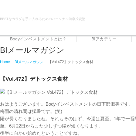
BESTなカラダを手に入れるためのパーソナル健康投資塾
Bodyインベストメントとは？
BIアカデミー
Bodyインベストメントとは？
代表者プロフィール
サービス
BIアカデミー
Beauty治癒倶楽部
フードエリート講座
BIメールマガジン
Home
BIメールマガジン
【Vol.472】デトックス食材
【Vol.472】デトックス食材
おはようございます。Bodyインベストメントの日下部淑美です。
梅雨の晴れ間は猛暑です。(笑)
陽が長くなりましたね。それもそのはず、今週は夏至。1年で一番陽が
至。6月22日からまた少しずつ陽が短くなります。
後半に向かい始めたということですね。