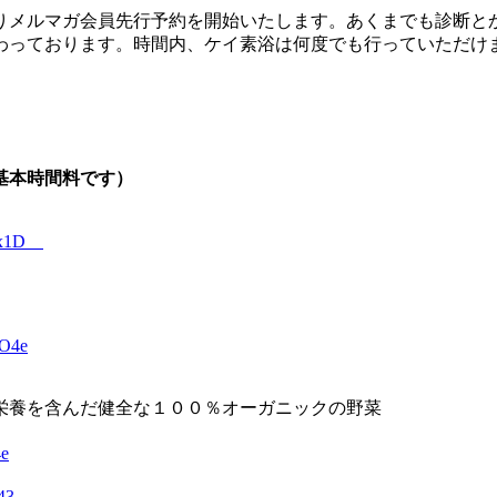
りメルマガ会員先行予約を開始いたします。あくまでも診断と
っております。時間内、ケイ素浴は何度でも行っていただけま
基本時間料です）
06Rx1D
VO4e
栄養を含んだ健全な１００％オーガニックの野菜
4e
43