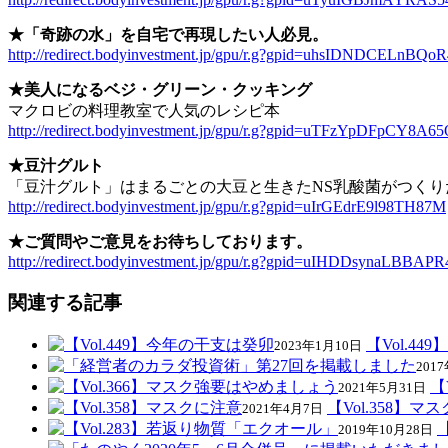
★「奇跡の水」を自宅で再現したい人必見。
http://redirect.bodyinvestment.jp/gpu/r.g?gpid=uhsIDNDCELnBQo
★美人になるベジ・グリーン・クッキング
マクロビの料理教室で人気のレシピ本
http://redirect.bodyinvestment.jp/gpu/r.g?gpid=uTFzYpDFpCY8A6
★豆汁グルト
「豆汁グルト」はまるごとの大豆と生きたNS乳酸菌がつく
http://redirect.bodyinvestment.jp/gpu/r.g?gpid=uIrGEdrE9l98TH87M
★ご質問やご意見をお待ちしております。
http://redirect.bodyinvestment.jp/gpu/r.g?gpid=uIHDDsynaLBBAPR
関連する記事
【Vol.4
2023年1月10日
201
【
2021年5月31日
【Vol.358】マ
2021年4月7日
2019年10月28日