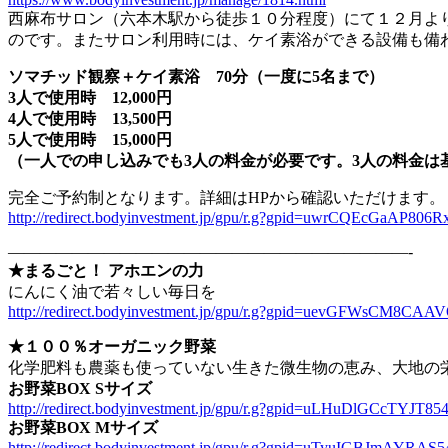
西麻布サロン（六本木駅から徒歩１０分程度）にて１２月よ
のです。またサロン利用時には、ケイ素浴ができる設備も備わ
ソマチッド観察＋ケイ素浴 70分（一度に5名まで）
3人で使用時 12,000円
4人で使用時 13,500円
5人で使用時 15,000円
（一人での申し込みでも3人の料金が必要です。3人の料金は
完全ご予約制となります。詳細はHPから確認いただけます。
http://redirect.bodyinvestment.jp/gpu/r.g?gpid=uwrCQEcGaAP8
—————————————————————————-
★まるごと！ アホエンの力
にんにく油で若々しい毎日を
http://redirect.bodyinvestment.jp/gpu/r.g?gpid=uevGFWsCM8CAA
★１００％オーガニック野菜
化学肥料も農薬も使っていない生きた微生物の恵み、大地の
お野菜BOX Sサイズ
http://redirect.bodyinvestment.jp/gpu/r.g?gpid=uLHuDlGCcTYJT85
お野菜BOX Mサイズ
http://redirect.bodyinvestment.jp/gpu/r.g?gpid=uTyuIGBJmAYRAS5