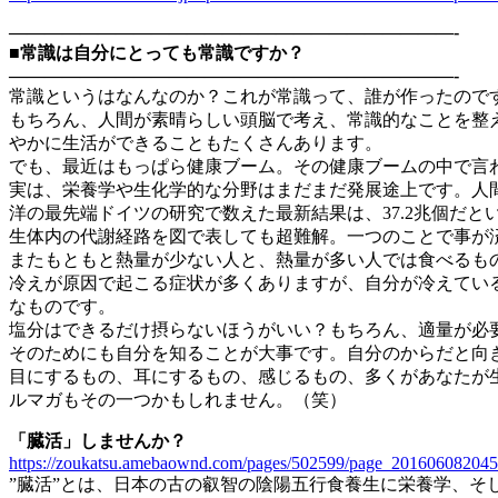
—————————————————————————-
■常識は自分にとっても常識ですか？
—————————————————————————-
常識というはなんなのか？これが常識って、誰が作ったので
もちろん、人間が素晴らしい頭脳で考え、常識的なことを整
やかに生活ができることもたくさんあります。
でも、最近はもっぱら健康ブーム。その健康ブームの中で言
実は、栄養学や生化学的な分野はまだまだ発展途上です。人
洋の最先端ドイツの研究で数えた最新結果は、37.2兆個だ
生体内の代謝経路を図で表しても超難解。一つのことで事が
またもともと熱量が少ない人と、熱量が多い人では食べるも
冷えが原因で起こる症状が多くありますが、自分が冷えてい
なものです。
塩分はできるだけ摂らないほうがいい？もちろん、適量が必
そのためにも自分を知ることが大事です。自分のからだと向
目にするもの、耳にするもの、感じるもの、多くがあなたが
ルマガもその一つかもしれません。（笑）
「臓活」しませんか？
https://zoukatsu.amebaownd.com/pages/502599/page_201606082045
”臓活”とは、日本の古の叡智の陰陽五行食養生に栄養学、