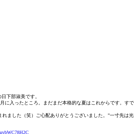
トの日下部淑美です。
５月に入ったところ。まだまだ本格的な夏はこれからです。す
れました（笑）ご心配ありがとうございました。”一寸先は光”で
5JruybWC78H2C