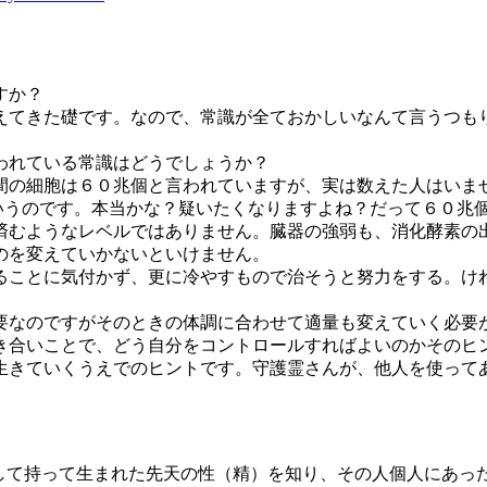
すか？
えてきた礎です。なので、常識が全ておかしいなんて言うつも
われている常識はどうでしょうか？
間の細胞は６０兆個と言われていますが、実は数えた人はいま
というのです。本当かな？疑いたくなりますよね？だって６０兆
済むようなレベルではありません。臓器の強弱も、消化酵素の
のを変えていかないといけません。
ることに気付かず、更に冷やすもので治そうと努力をする。け
要なのですがそのときの体調に合わせて適量も変えていく必要
き合いことで、どう自分をコントロールすればよいのかそのヒ
生きていくうえでのヒントです。守護霊さんが、他人を使って
そして持って生まれた先天の性（精）を知り、その人個人にあっ