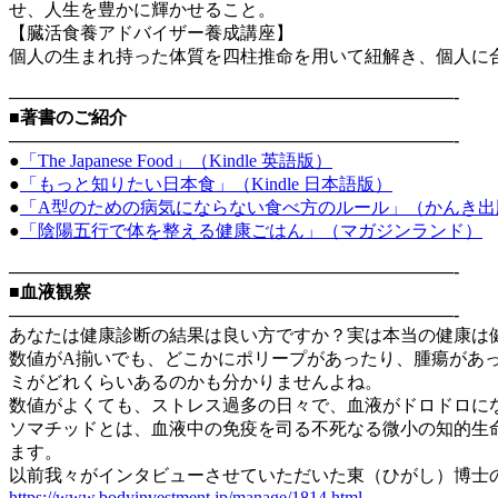
せ、人生を豊かに輝かせること。
【臓活食養アドバイザー養成講座】
個人の生まれ持った体質を四柱推命を用いて紐解き、個人に
—————————————————————————-
■著書のご紹介
—————————————————————————-
●
「The Japanese Food」（Kindle 英語版）
●
「もっと知りたい日本食」（Kindle 日本語版）
●
「A型のための病気にならない食べ方のルール」（かんき出
●
「陰陽五行で体を整える健康ごはん」（マガジンランド）
—————————————————————————-
■血液観察
—————————————————————————-
あなたは健康診断の結果は良い方ですか？実は本当の健康は
数値がA揃いでも、どこかにポリープがあったり、腫瘍があ
ミがどれくらいあるのかも分かりませんよね。
数値がよくても、ストレス過多の日々で、血液がドロドロに
ソマチッドとは、血液中の免疫を司る不死なる微小の知的生
ます。
以前我々がインタビューさせていただいた東（ひがし）博士
https://www.bodyinvestment.jp/manage/1814.html