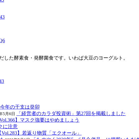
R43
5Q6
りだした酵素食・発酵菌食です。いわば大豆のヨーグルト。
43
49】今年の干支は癸卯
「経営者のカラダ投資術」第27回を掲載しました
7年5月6日
Vol.366】マスク強要はやめましょう
スクに注意
【Vol.283】若返り物質「エクオール」