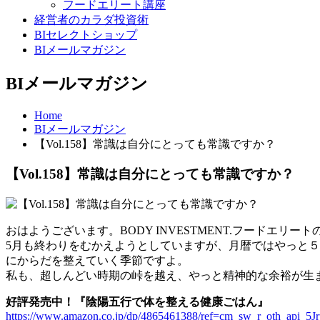
フードエリート講座
経営者のカラダ投資術
BIセレクトショップ
BIメールマガジン
BIメールマガジン
Home
BIメールマガジン
【Vol.158】常識は自分にとっても常識ですか？
【Vol.158】常識は自分にとっても常識ですか？
おはようございます。BODY INVESTMENT.フードエリー
5月も終わりをむかえようとしていますが、月暦ではやっと
にからだを整えていく季節ですよ。
私も、超しんどい時期の峠を越え、やっと精神的な余裕が生ま
好評発売中！『陰陽五行で体を整える健康ごはん』
https://www.amazon.co.jp/dp/4865461388/ref=cm_sw_r_oth_api_