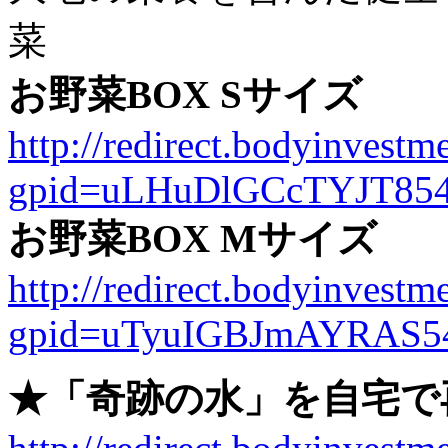
菜
お野菜BOX Sサイズ
http://redirect.bodyinvestme
gpid=uLHuDlGCcTYJT85
お野菜BOX Mサイズ
http://redirect.bodyinvestme
gpid=uTyuIGBJmAYRAS5
★「奇跡の水」を自宅で