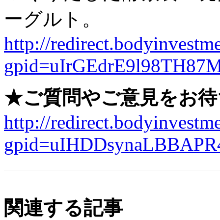
ーグルト。
http://redirect.bodyinvestme
gpid=uIrGEdrE9l98TH87
★ご質問やご意見をお待
http://redirect.bodyinvestme
gpid=uIHDDsynaLBBAPR
関連する記事