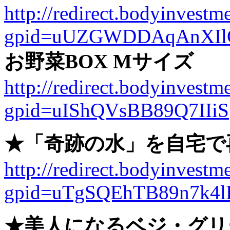
http://redirect.bodyinvestme
gpid=uUZGWDDAqAnXI
お野菜BOX Mサイズ
http://redirect.bodyinvestme
gpid=uIShQVsBB89Q7IIiS
★「奇跡の水」を自宅で
http://redirect.bodyinvestme
gpid=uTgSQEhTB89n7k4l
★美人になるベジ・グリ