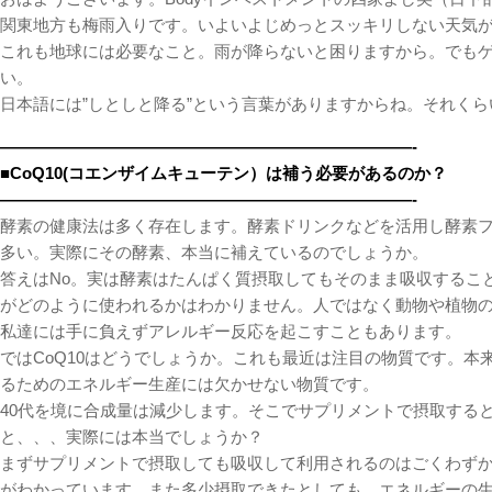
関東地方も梅雨入りです。いよいよじめっとスッキリしない天気
これも地球には必要なこと。雨が降らないと困りますから。でも
い。
日本語には”しとしと降る”という言葉がありますからね。それくら
—————————————————————————-
■CoQ10(コエンザイムキューテン）は補う必要があるのか？
—————————————————————————-
酵素の健康法は多く存在します。酵素ドリンクなどを活用し酵素
多い。実際にその酵素、本当に補えているのでしょうか。
答えはNo。実は酵素はたんぱく質摂取してもそのまま吸収するこ
がどのように使われるかはわかりません。人ではなく動物や植物
私達には手に負えずアレルギー反応を起こすこともあります。
ではCoQ10はどうでしょうか。これも最近は注目の物質です。本
るためのエネルギー生産には欠かせない物質です。
40代を境に合成量は減少します。そこでサプリメントで摂取する
と、、、実際には本当でしょうか？
まずサプリメントで摂取しても吸収して利用されるのはごくわず
がわかっています。また多少摂取できたとしても、エネルギーの