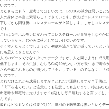
いのです。
またさらにもう一度考えてほしいのは、CoQ10の減少は悪いこと
人の身体は本当に素晴らしくできています。例えばコレステロー
下してから閉経後にコレステロールが上昇します。しかしコレス
です。
これは女性ホルモンに変わってコレステロールが血管をしなやか
しているから。むやみに落としてはいけないのです。
そう考えたらどうでしょうか。40歳を過ぎて皆が減っていくという
にも思えてきませんか？
人でのデータではなく虫でのデータですが、人と同じように成長期に
低下します。その虫は、むしろCoQ10が少ない方が長生きで寿命
たら合成されるものが減少して「不足している」のではなく、「
いのです。
どれだけこれから成長しますか？どれだけ運動しますか？子供は
「廊下を走らない」と注意しても注意しても走ります。(笑)あなた
出勤時や帰宅時に走りますか？(笑)もし毎日運動すると言っても
んです。
最近はビタミンＣは必要だけど、風邪の予防効果は無いというデ