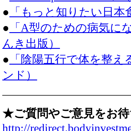
●
「もっと知りたい日本食」
●
「A型のための病気に
んき出版）
●
「陰陽五行で体を整え
ンド）
———————————
★ご質問やご意見をお待
http://redirect.bodyinvestme