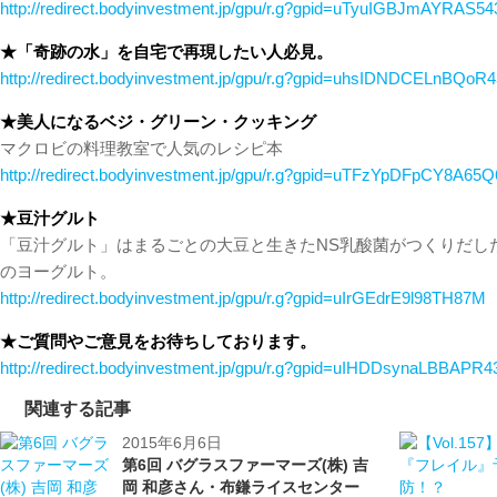
http://redirect.bodyinvestment.jp/gpu/r.g?gpid=uTyuIGBJmAYRAS54
★「奇跡の水」を自宅で再現したい人必見。
http://redirect.bodyinvestment.jp/gpu/r.g?gpid=uhsIDNDCELnBQoR4
★美人になるベジ・グリーン・クッキング
マクロビの料理教室で人気のレシピ本
http://redirect.bodyinvestment.jp/gpu/r.g?gpid=uTFzYpDFpCY8A65Q
★豆汁グルト
「豆汁グルト」はまるごとの大豆と生きたNS乳酸菌がつくりだし
のヨーグルト。
http://redirect.bodyinvestment.jp/gpu/r.g?gpid=uIrGEdrE9l98TH87M
★ご質問やご意見をお待ちしております。
http://redirect.bodyinvestment.jp/gpu/r.g?gpid=uIHDDsynaLBBAPR4
関連する記事
2015年6月6日
第6回 バグラスファーマーズ(株) 吉
岡 和彦さん・布鎌ライスセンター