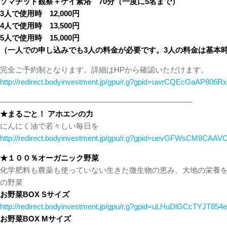
ソマチッド観察＋ケイ素浴 70分（一度に5名まで）
3人で使用時 12,000円
4人で使用時 13,500円
5人で使用時 15,000円
（一人での申し込みでも3人の料金が必要です。3人の料金は基本
完全ご予約制となります。詳細はHPから確認いただけます。
http://redirect.bodyinvestment.jp/gpu/r.g?gpid=uwrCQEcGaAP80
—————————————————————————-
★まるごと！ アホエンの力
にんにく油で若々しい毎日を
http://redirect.bodyinvestment.jp/gpu/r.g?gpid=uevGFWsCM8CAAV
★１００％オーガニック野菜
化学肥料も農薬も使っていない生きた微生物の恵み、大地の栄養
の野菜
お野菜BOX Sサイズ
http://redirect.bodyinvestment.jp/gpu/r.g?gpid=uLHuDlGCcTYJT854e
お野菜BOX Mサイズ