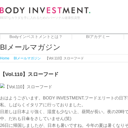
BESTなカラダを手に入れるためのパーソナル健康投資塾
Bodyインベストメントとは？
BIアカデミー
Bodyインベストメントとは？
代表者プロフィール
サービス
BIアカデミー
Beauty治癒倶楽部
フードエリート講座
BIメールマガジン
Home
BIメールマガジン
【Vol.110】スローフード
【Vol.110】スローフード
おはようございます。BODY INVESTMENT.フードエリートの日
私、しばらくイタリアに行っておりました。
日差しは日本より強く、湿度も少ない上、昼間が長い。夜の20時
中、だれも日傘をさしていません(笑)
26日に帰国しましたが、日本も暑いですね。今年の夏は暑くなり