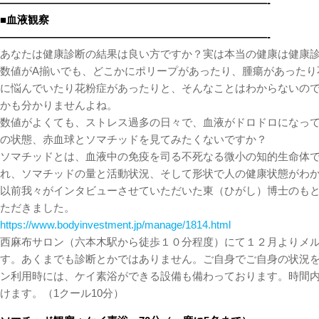
—————————————————————————-
■血液観察
—————————————————————————-
あなたは健康診断の結果は良い方ですか？実は本当の健康は健康
数値がA揃いでも、どこかにポリープがあったり、腫瘍があったり
に悩んでいたり花粉症があったりと、そんなことはわからないの
かも分かりませんよね。
数値がよくても、ストレス過多の日々で、血液がドロドロになっ
の状態、赤血球とソマチッドを見てみたくないですか？
ソマチッドとは、血液中の免疫を司る不死なる微小の知的生命体
れ、ソマチッドの量と活動状況、そして形状で人の健康状態がわ
以前我々がインタビューさせていただいた東（ひがし）博士のも
ただきました。
https://www.bodyinvestment.jp/manage/1814.html
西麻布サロン（六本木駅から徒歩１０分程度）にて１２月よりメ
す。あくまでも診断とかではありません。ご自身でご自身の状況
ン利用時には、ケイ素浴ができる設備も備わっております。時間
けます。（1クール10分）