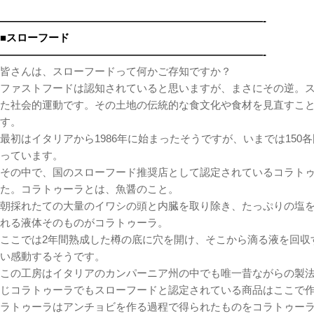
—————————————————————————-
■スローフード
—————————————————————————-
皆さんは、スローフードって何かご存知ですか？
ファストフードは認知されていると思いますが、まさにその逆。
た社会的運動です。その土地の伝統的な食文化や食材を見直すこ
す。
最初はイタリアから1986年に始まったそうですが、いまでは15
っています。
その中で、国のスローフード推奨店として認定されているコラトゥ
た。コラトゥーラとは、魚醤のこと。
朝採れたての大量のイワシの頭と内臓を取り除き、たっぷりの塩を
れる液体そのものがコラトゥーラ。
ここでは2年間熟成した樽の底に穴を開け、そこから滴る液を回収
い感動するそうです。
この工房はイタリアのカンパーニア州の中でも唯一昔ながらの製
じコラトゥーラでもスローフードと認定されている商品はここで
ラトゥーラはアンチョビを作る過程で得られたものをコラトゥー